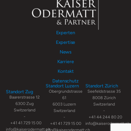
Experten
Expertise
News
Karriere
Kontakt
Datenschutz
Standort Luzern
Standort Zürich
Standort Zug
Obergrundstrasse
Seefeldstrasse 35
Baarerstrasse 12
61
8008 Zürich
6300 Zug
6003 Luzern
Switzerland
Switzerland
Switzerland
-
-
-
+41 44 244 80 20
+41 41 729 15 00
+41 41 729 15 00
info@kaiserodermatt.ch
info@kaiserodermatt.ch
info@kaiserodermatt.ch