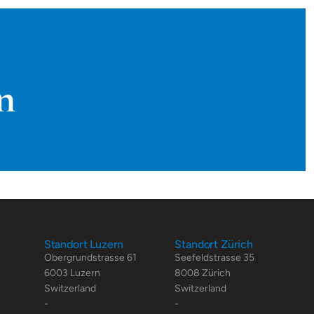
n
Standort Luzern
Standort Zürich
Obergrundstrasse 61
Seefeldstrasse 35
6003 Luzern
8008 Zürich
Switzerland
Switzerland
-
-