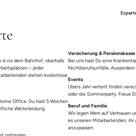
Expert
rte
Versicherung & Pensionskasse
s-à vis dem Bahnhof, oberhalb
Bei uns hast Du eine Krankentag
rbeitsplätzen – jeder
Nichtberufsunfälle. Ausserdem 
itarbeitenden stehen kostenlose
Events
Übers Jahr verteilt finden vers
oder die Sommerparty. Freue D
r Home Office. Du hast 5 Wochen
Beruf und Familie
ufliche Weiterbildung
Wir legen Wert auf Vertrauen u
es unseren Mitarbeitenden, ih
anzupassen.
it optimaler