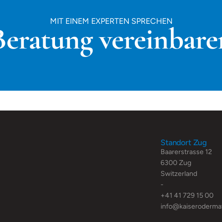
MIT EINEM EXPERTEN SPRECHEN
Beratung vereinbare
Standort Zug
Baarerstrasse 12
6300 Zug
Switzerland
-
+41 41 729 15 00
info@kaiseroderma