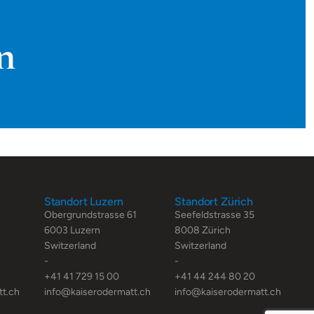
n
Standort Luzern
Standort Zürich
Obergrundstrasse 61
Seefeldstrasse 35
6003 Luzern
8008 Zürich
Switzerland
Switzerland
-
-
+41 41 729 15 00
+41 44 244 80 20
tt.ch
info@kaiserodermatt.ch
info@kaiserodermatt.ch