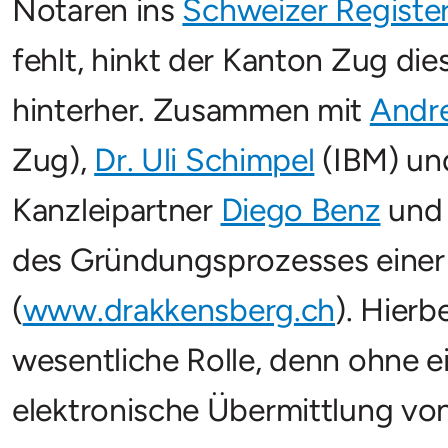
Notaren ins
Schweizer Registe
fehlt, hinkt der Kanton Zug die
hinterher. Zusammen mit
Andr
Zug),
Dr. Uli Schimpel
(IBM) und
Kanzleipartner
Diego Benz
und 
des Gründungsprozesses einer 
(
www.drakkensberg.ch
). Hierb
wesentliche Rolle, denn ohne e
elektronische Übermittlung v