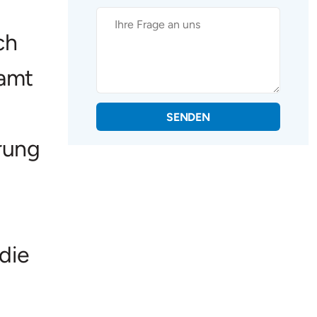
ch
ramt
SENDEN
erung
die