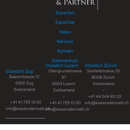
Experten
Expertise
News
Karriere
Kontakt
Datenschutz
Standort Luzern
Standort Zürich
Standort Zug
Obergrundstrasse
Seefeldstrasse 35
Baarerstrasse 12
61
8008 Zürich
6300 Zug
6003 Luzern
Switzerland
Switzerland
Switzerland
-
-
-
+41 44 244 80 20
+41 41 729 15 00
+41 41 729 15 00
info@kaiserodermatt.ch
info@kaiserodermatt.ch
info@kaiserodermatt.ch