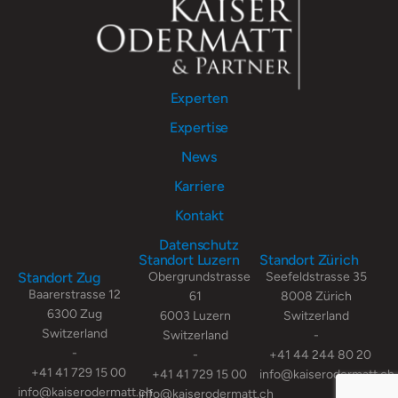
Experten
Expertise
News
Karriere
Kontakt
Datenschutz
Standort Luzern
Standort Zürich
Standort Zug
Obergrundstrasse
Seefeldstrasse 35
Baarerstrasse 12
61
8008 Zürich
6300 Zug
6003 Luzern
Switzerland
Switzerland
Switzerland
-
-
-
+41 44 244 80 20
+41 41 729 15 00
+41 41 729 15 00
info@kaiserodermatt.ch
info@kaiserodermatt.ch
info@kaiserodermatt.ch