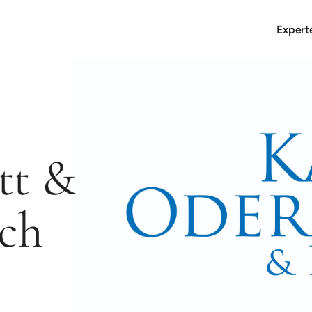
Expert
tt &
ich