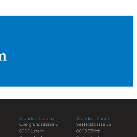
n
Standort Luzern
Standort Zürich
Obergrundstrasse 61
Seefeldstrasse 35
6003 Luzern
8008 Zürich