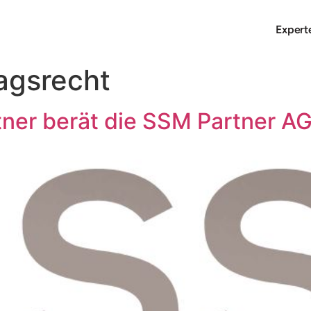
Expert
agsrecht
tner berät die SSM Partner A