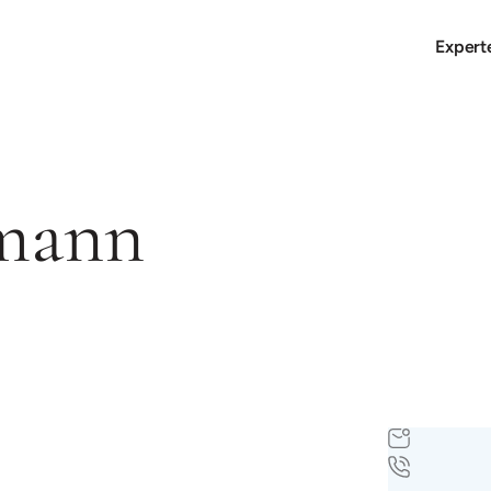
Expert
smann