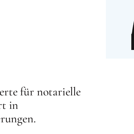
rte für notarielle
t in
rungen.